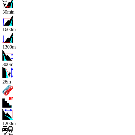
30min
1600m
1300m
300m
x
26m
1200m