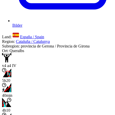
Bilder
Land:
España / Spain
Region:
Cataluña / Catalunya
Subregion: provincia de Gerona / Provincia de Girona
Ort: Queralbs
v4 a4 IV
5h20
40min
4h10