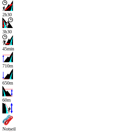
2h30
3h30
45min
710m
650m
60m
x
Notseil