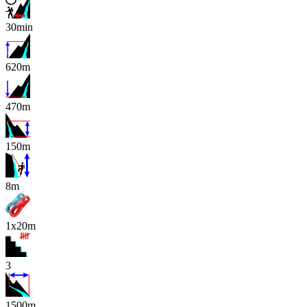
30min
620m
470m
150m
x
8m
1x20m
3
1500m