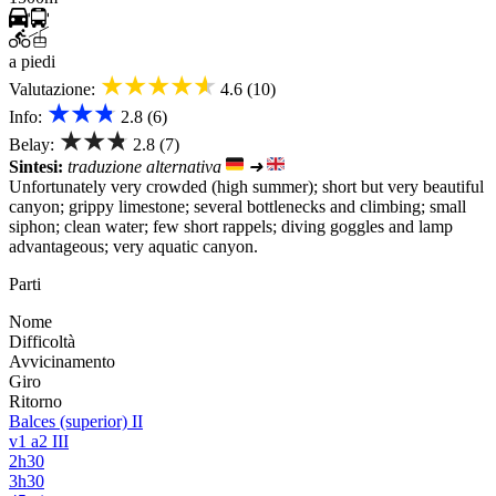
a piedi
★★★★★
Valutazione:
4.6 (10)
★★★
Info:
2.8 (6)
★★★
Belay:
2.8 (7)
Sintesi:
traduzione alternativa
➜
Unfortunately very crowded (high summer); short but very beautiful
canyon; grippy limestone; several bottlenecks and climbing; small
siphon; clean water; few short rappels; diving goggles and lamp
advantageous; very aquatic canyon.
Parti
Nome
Difficoltà
Avvicinamento
Giro
Ritorno
Balces (superior) II
v1 a2 III
2h30
3h30