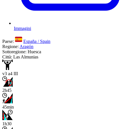
Immagini
Paese:
España / Spain
Regione:
Aragón
Sottoregione: Huesca
Città: Las Almunias
v3 a4 III
2h45
45min
1h30