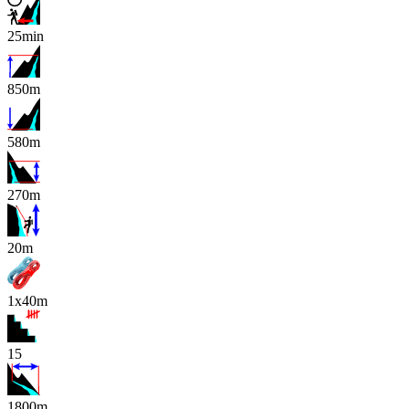
25min
850m
580m
270m
x
20m
1x40m
15
1800m