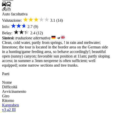
Auto facoltativa
★★★★★
Valutazione:
3.1 (14)
★★★
Info:
2.7 (9)
★★★
Belay:
2.4 (12)
Sintesi:
traduzione alternativa
➜
Clean, cold water, partly from springs, ! in rain and meltwater;
limestone; the tour is located in the border area on the German side
in a hunting/game feeding area, so behave accordingly!; beautiful
open (sunny) canyon; favorable sun position at 11am; partly sloping
access; in summer a 3mm neoprene is often sufficient; well
equipped; some narrow sections and tree trunks.
Parti
Nome
Difficoltà
Avvicinamento
Giro
Ritorno
Kargraben
v3 a2 III