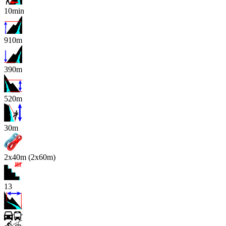
10min
910m
390m
520m
x
30m
2x40m (2x60m)
13