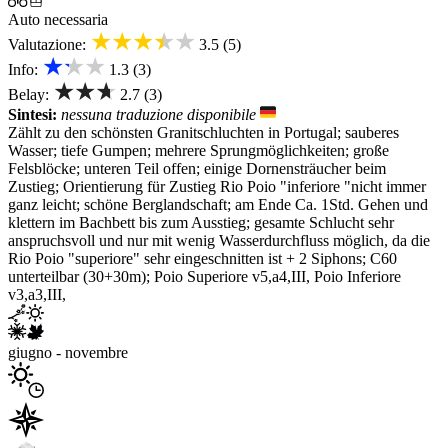
Auto necessaria
★★★★★
Valutazione:
3.5 (5)
★★★
Info:
1.3 (3)
★★★
Belay:
2.7 (3)
Sintesi:
nessuna traduzione disponibile
Zählt zu den schönsten Granitschluchten in Portugal; sauberes
Wasser; tiefe Gumpen; mehrere Sprungmöglichkeiten; große
Felsblöcke; unteren Teil offen; einige Dornensträucher beim
Zustieg; Orientierung für Zustieg Rio Poio "inferiore "nicht immer
ganz leicht; schöne Berglandschaft; am Ende Ca. 1Std. Gehen und
klettern im Bachbett bis zum Ausstieg; gesamte Schlucht sehr
anspruchsvoll und nur mit wenig Wasserdurchfluss möglich, da die
Rio Poio "superiore" sehr eingeschnitten ist + 2 Siphons; C60
unterteilbar (30+30m); Poio Superiore v5,a4,III, Poio Inferiore
v3,a3,III,
giugno - novembre