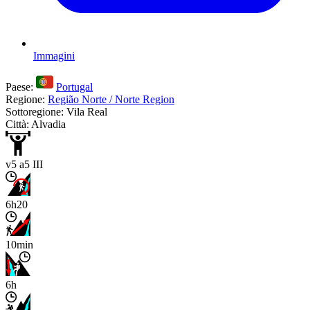
Immagini
Paese:
Portugal
Regione:
Região Norte / Norte Region
Sottoregione: Vila Real
Città: Alvadia
v5 a5 III
6h20
10min
6h