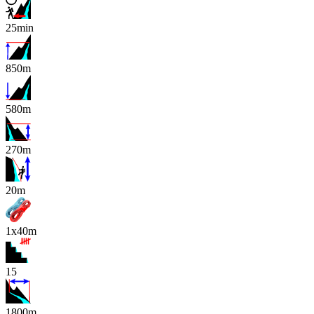
25min
850m
580m
270m
x
20m
1x40m
15
1800m