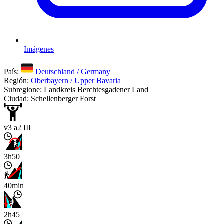
Imágenes
País:
Deutschland / Germany
Región:
Oberbayern / Upper Bavaria
Subregione: Landkreis Berchtesgadener Land
Ciudad: Schellenberger Forst
v3 a2 III
3h50
40min
2h45