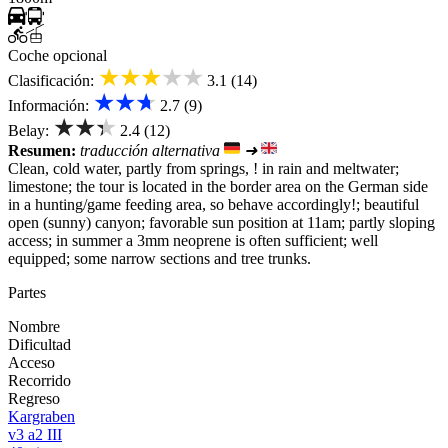
Coche opcional
★★★★★
Clasificación:
3.1 (14)
★★★
Información:
2.7 (9)
★★★
Belay:
2.4 (12)
Resumen:
traducción alternativa
➜
Clean, cold water, partly from springs, ! in rain and meltwater;
limestone; the tour is located in the border area on the German side
in a hunting/game feeding area, so behave accordingly!; beautiful
open (sunny) canyon; favorable sun position at 11am; partly sloping
access; in summer a 3mm neoprene is often sufficient; well
equipped; some narrow sections and tree trunks.
Partes
Nombre
Dificultad
Acceso
Recorrido
Regreso
Kargraben
v3 a2 III