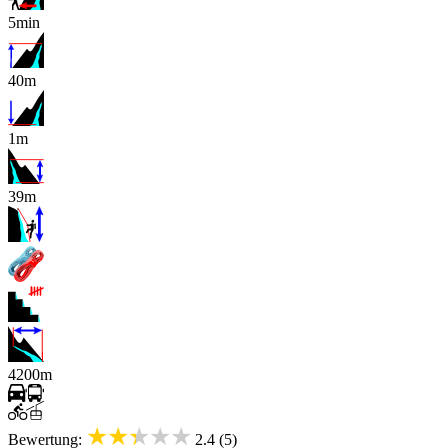
5min
40m
1m
39m
x
4200m
★★★★★
Bewertung:
2.4 (5)