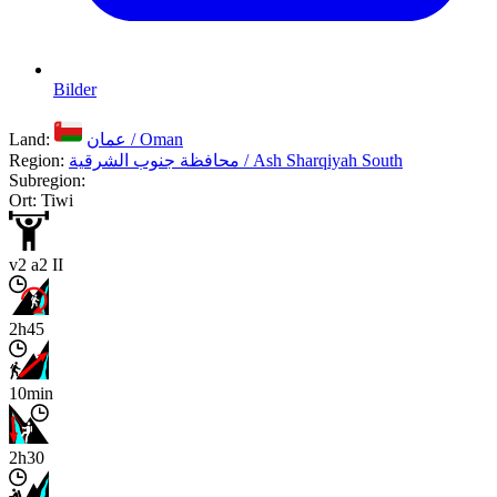
Bilder
Land:
عمان / Oman
Region:
محافظة جنوب الشرقية / Ash Sharqiyah South
Subregion:
Ort: Tiwi
v2 a2 II
2h45
10min
2h30