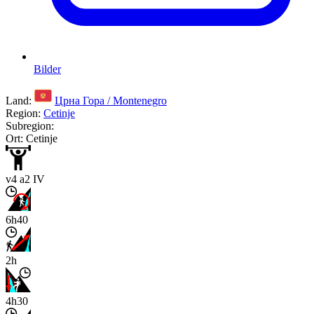
Bilder
Land:
Црна Гора / Montenegro
Region:
Cetinje
Subregion:
Ort: Cetinje
v4 a2 IV
6h40
2h
4h30