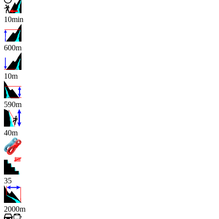
10min
600m
10m
590m
x
40m
35
2000m