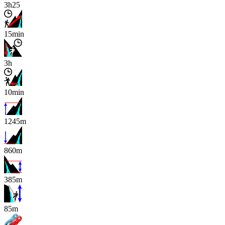
3h25
15min
3h
10min
1245m
860m
385m
x
85m