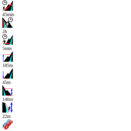
45min
2h
5min
185m
45m
140m
x
22m