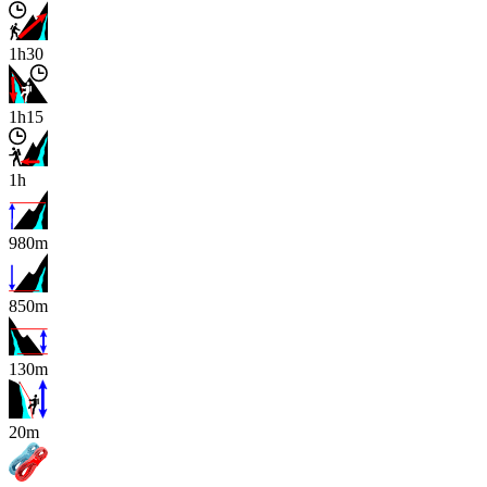
1h30
1h15
1h
980m
850m
130m
x
20m