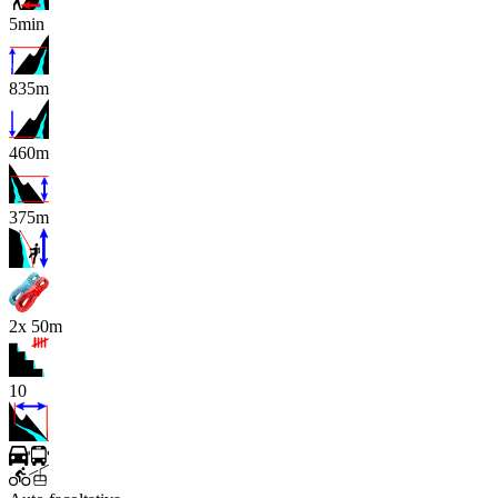
5min
835m
460m
375m
x
2x 50m
10