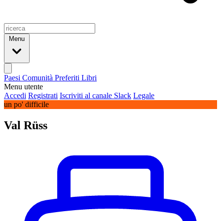
Menu
Paesi
Comunità
Preferiti
Libri
Menu utente
Accedi
Registrati
Iscriviti al canale Slack
Legale
un po' difficile
Val Rüss