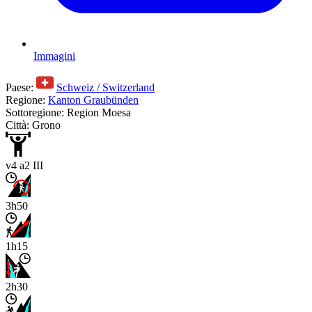
Immagini
Paese:
Schweiz / Switzerland
Regione:
Kanton Graubünden
Sottoregione: Region Moesa
Città: Grono
v4 a2 III
3h50
1h15
2h30