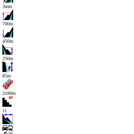
3min
700m
450m
250m
x
85m
2x90m
11