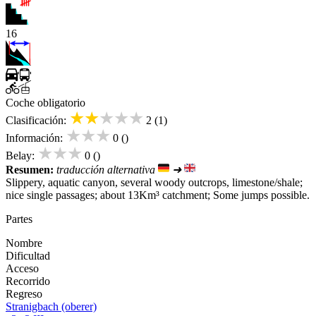
16
Coche obligatorio
★★★★★
Clasificación:
2 (1)
★★★
Información:
0 ()
★★★
Belay:
0 ()
Resumen:
traducción alternativa
➜
Slippery, aquatic canyon, several woody outcrops, limestone/shale;
nice single passages; about 13Km³ catchment; Some jumps possible.
Partes
Nombre
Dificultad
Acceso
Recorrido
Regreso
Stranigbach (oberer)