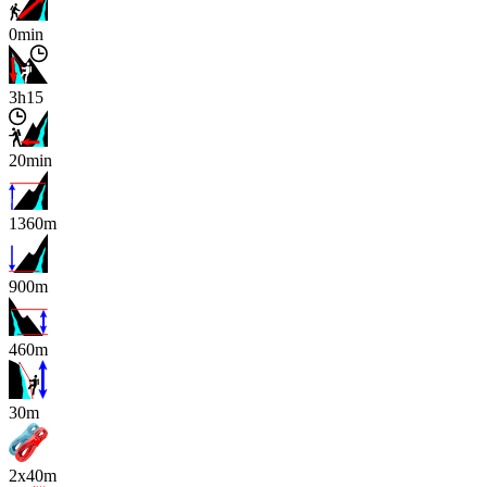
0min
3h15
20min
1360m
900m
460m
x
30m
2x40m