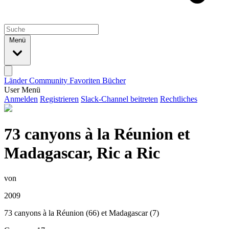
Menü
Länder
Community
Favoriten
Bücher
User Menü
Anmelden
Registrieren
Slack-Channel beitreten
Rechtliches
73 canyons à la Réunion et
Madagascar, Ric a Ric
von
2009
73 canyons à la Réunion (66) et Madagascar (7)