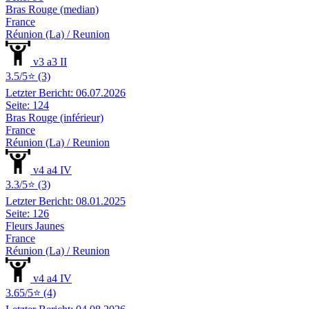
Bras Rouge (median)
France
Réunion (La) / Reunion
v3 a3 II
3.5/5⭐ (3)
Letzter Bericht: 06.07.2026
Seite: 124
Bras Rouge (inférieur)
France
Réunion (La) / Reunion
v4 a4 IV
3.3/5⭐ (3)
Letzter Bericht: 08.01.2025
Seite: 126
Fleurs Jaunes
France
Réunion (La) / Reunion
v4 a4 IV
3.65/5⭐ (4)