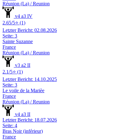
Réunion (La) / Reunion
v4 a3 IV
2.65/5⭐ (1)
Letzter Bericht: 02.08.2026
Seite: 3
Sainte Suzanne
France
Réunion (La) / Reunion
v3 a2 II
2.1/5⭐ (1)
Letzter Bericht: 14.10.2025
Seite: 3
Le voile de la Marièe
France
Réunion (La) / Reunion
v4 a3 II
Letzter Bericht: 18.07.2026
Seite: 4
Bras Noir (inférieur)
France