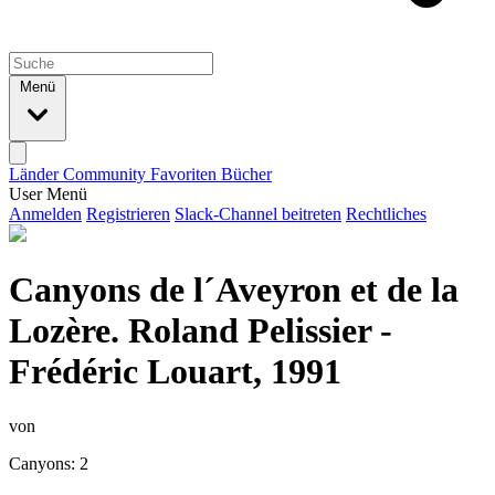
Menü
Länder
Community
Favoriten
Bücher
User Menü
Anmelden
Registrieren
Slack-Channel beitreten
Rechtliches
Canyons de l´Aveyron et de la
Lozère. Roland Pelissier -
Frédéric Louart, 1991
von
Canyons: 2