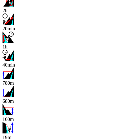
2h
20min
1h
40min
780m
680m
100m
x
19m