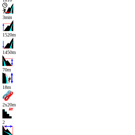
3min
1520m
1450m
70m
x
18m
2x20m
2