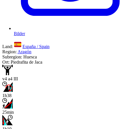
Bilder
Land:
España / Spain
Region:
Aragón
Subregion: Huesca
Ort: Piedrafita de Jaca
v4 a4 III
1h38
25min
1h10