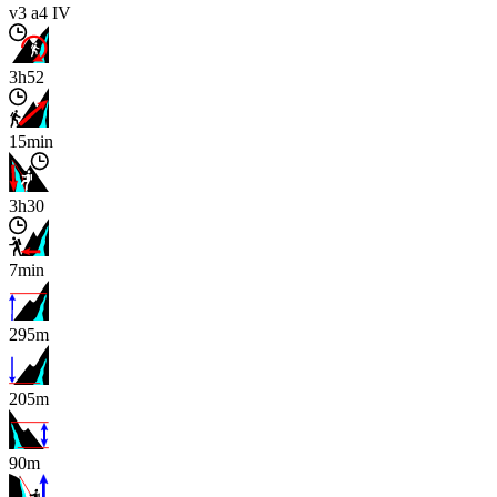
v3 a4 IV
3h52
15min
3h30
7min
295m
205m
90m
x