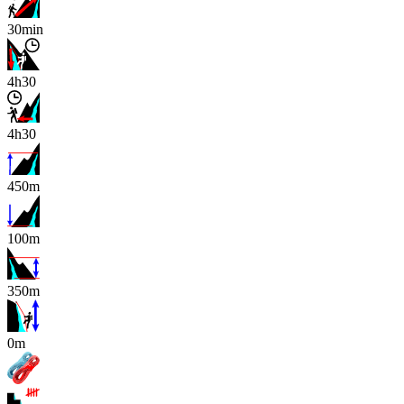
30min
4h30
4h30
450m
100m
350m
x
0m