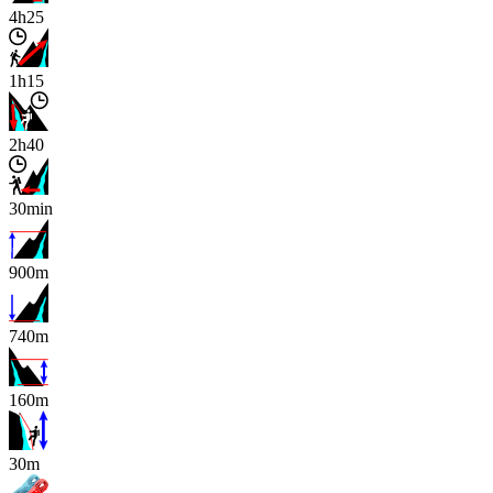
4h25
1h15
2h40
30min
900m
740m
160m
x
30m