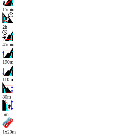
15min
2h
45min
190m
110m
80m
x
5m
1x20m