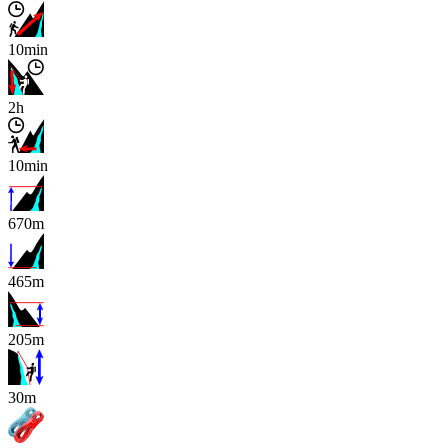
10min
2h
10min
670m
465m
205m
x
30m