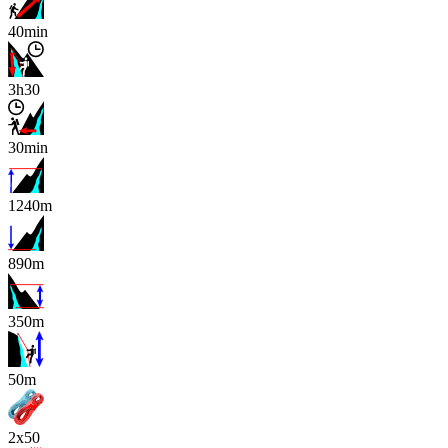
40min
3h30
30min
1240m
890m
350m
x
50m
2x50