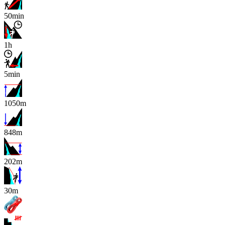
50min
1h
5min
1050m
848m
202m
x
30m