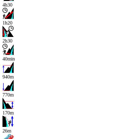
4h30
1h20
2h30
40min
940m
770m
170m
x
26m