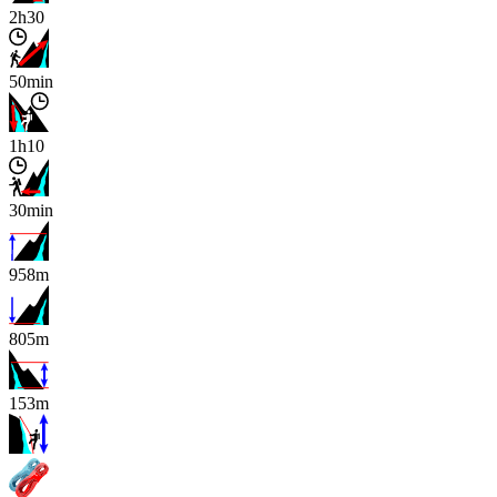
2h30
50min
1h10
30min
958m
805m
153m
x