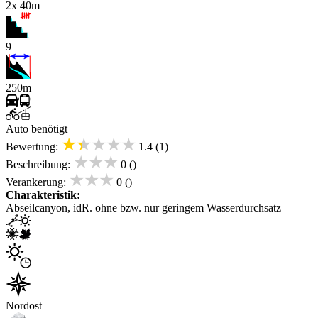
2x 40m
9
250m
Auto benötigt
★★★★★
Bewertung:
1.4 (1)
★★★
Beschreibung:
0 ()
★★★
Verankerung:
0 ()
Charakteristik:
Abseilcanyon, idR. ohne bzw. nur geringem Wasserdurchsatz
Nordost