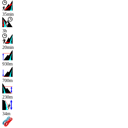
35min
3h
20min
930m
700m
230m
x
34m