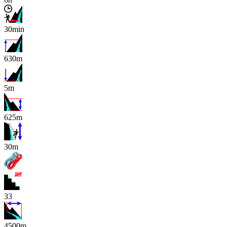
30min
630m
5m
625m
x
30m
33
4500m