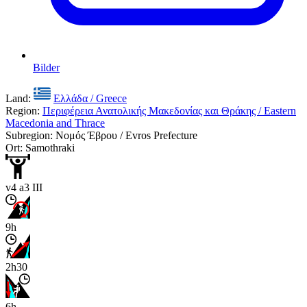
Bilder
Land:
Ελλάδα / Greece
Region:
Περιφέρεια Ανατολικής Μακεδονίας και Θράκης / Eastern
Macedonia and Thrace
Subregion: Νομός Έβρου / Evros Prefecture
Ort: Samothraki
v4 a3 III
9h
2h30
6h