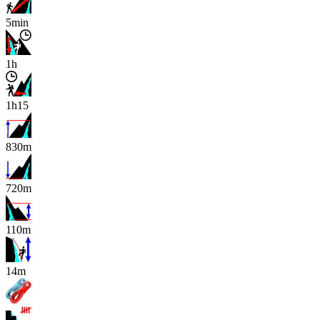
5min
1h
1h15
830m
720m
110m
x
14m