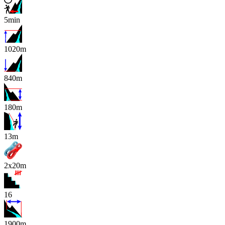
5min
1020m
840m
180m
x
13m
2x20m
16
1900m