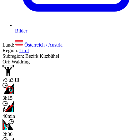
Bilder
Land:
Österreich / Austria
Region:
Tirol
Subregion: Bezirk Kitzbühel
Ort: Waidring
v3 a3 III
3h15
40min
2h30