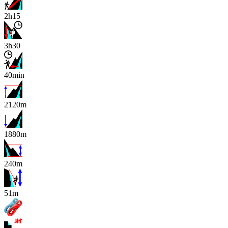
2h15
3h30
40min
2120m
1880m
240m
x
51m