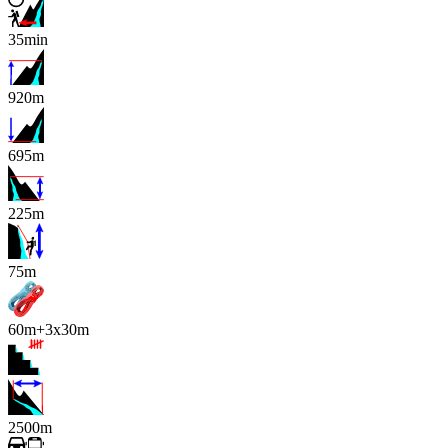
35min
920m
695m
225m
x
75m
60m+3x30m
2500m