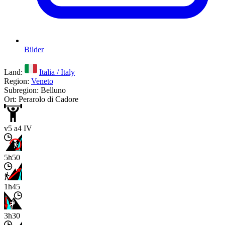
Bilder
Land:
Italia / Italy
Region:
Veneto
Subregion: Belluno
Ort: Perarolo di Cadore
v5 a4 IV
5h50
1h45
3h30