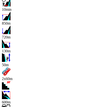
10min
850m
720m
130m
x
50m
2x60m
600m