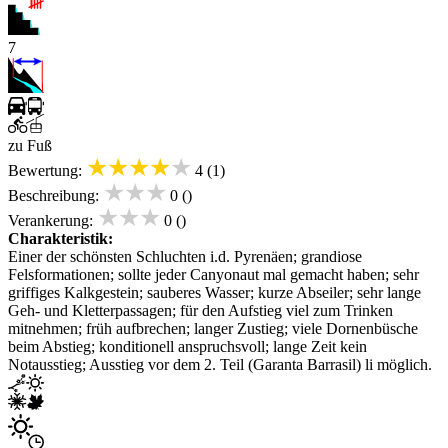
7
zu Fuß
★★★★★
Bewertung:
4 (1)
★★★
Beschreibung:
0 ()
★★★
Verankerung:
0 ()
Charakteristik:
Einer der schönsten Schluchten i.d. Pyrenäen; grandiose
Felsformationen; sollte jeder Canyonaut mal gemacht haben; sehr
griffiges Kalkgestein; sauberes Wasser; kurze Abseiler; sehr lange
Geh- und Kletterpassagen; für den Aufstieg viel zum Trinken
mitnehmen; früh aufbrechen; langer Zustieg; viele Dornenbüsche
beim Abstieg; konditionell anspruchsvoll; lange Zeit kein
Notausstieg; Ausstieg vor dem 2. Teil (Garanta Barrasil) li möglich.