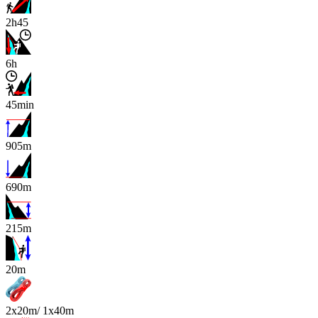
2h45
6h
45min
905m
690m
215m
x
20m
2x20m/ 1x40m