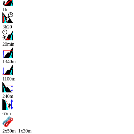
1h
3h20
20min
1340m
1100m
240m
x
65m
2x50m+1x30m