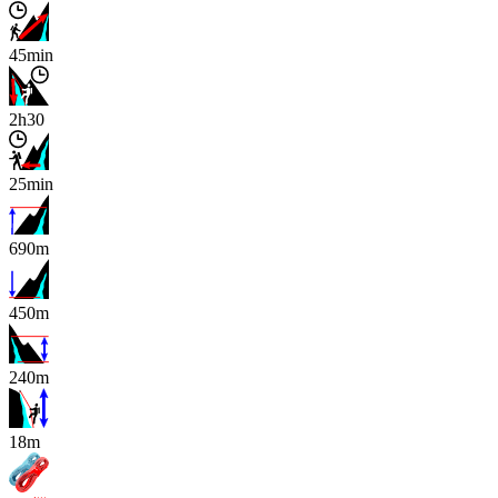
45min
2h30
25min
690m
450m
240m
x
18m