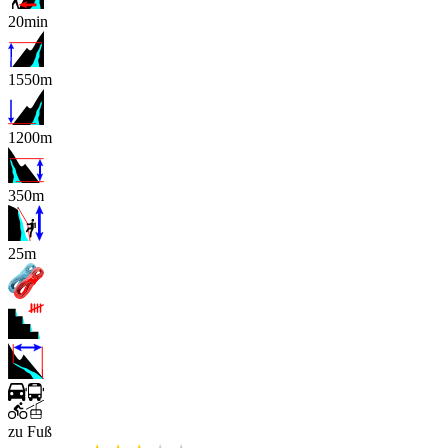
20min
1550m
1200m
350m
x
25m
zu Fuß