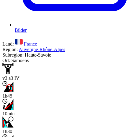
Bilder
Land:
France
Region:
Auvergne-Rhône-Alpes
Subregion: Haute-Savoie
Ort: Samoens
v3 a3 IV
1h45
10min
1h30