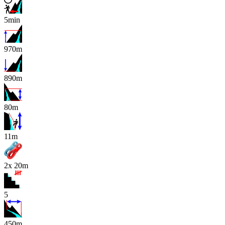
5min
970m
890m
80m
x
11m
2x 20m
5
450m