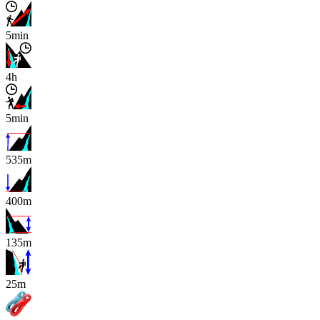
5min
4h
5min
535m
400m
135m
x
25m