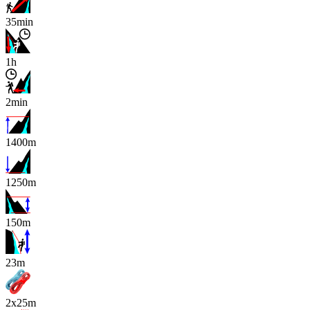
35min
1h
2min
1400m
1250m
150m
x
23m
2x25m