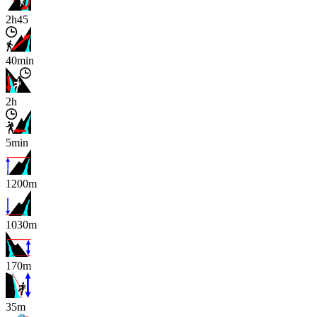
2h45
40min
2h
5min
1200m
1030m
170m
x
35m