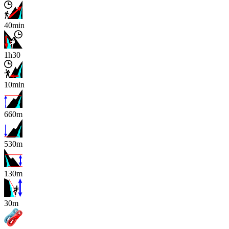
40min
1h30
10min
660m
530m
130m
x
30m