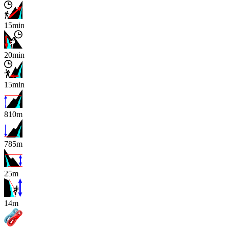
15min
20min
15min
810m
785m
25m
x
14m