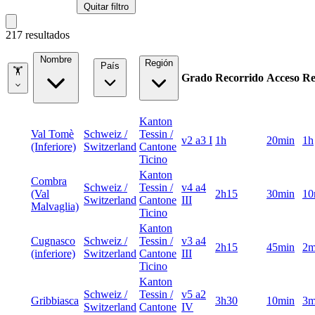
Quitar filtro
217 resultados
Nombre
Región
País
🏋
Grado
Recorrido
Acceso
Re
Kanton
Val Tomè
Schweiz /
Tessin /
v2 a3 I
1h
20min
1h
(Inferiore)
Switzerland
Cantone
Ticino
Kanton
Combra
Schweiz /
Tessin /
v4 a4
(Val
2h15
30min
10
Switzerland
Cantone
III
Malvaglia)
Ticino
Kanton
Cugnasco
Schweiz /
Tessin /
v3 a4
2h15
45min
2m
(inferiore)
Switzerland
Cantone
III
Ticino
Kanton
Schweiz /
Tessin /
v5 a2
Gribbiasca
3h30
10min
3m
Switzerland
Cantone
IV