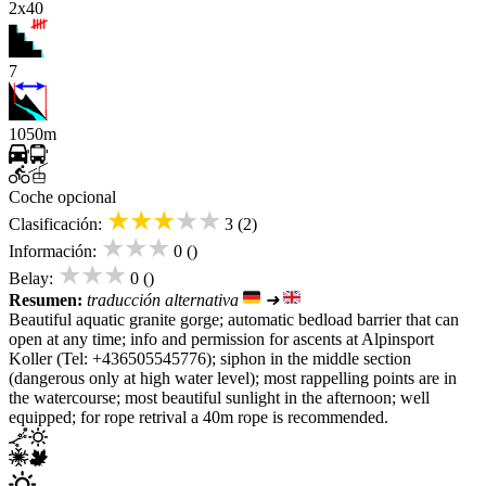
2x40
7
1050m
Coche opcional
★★★★★
Clasificación:
3 (2)
★★★
Información:
0 ()
★★★
Belay:
0 ()
Resumen:
traducción alternativa
➜
Beautiful aquatic granite gorge; automatic bedload barrier that can
open at any time; info and permission for ascents at Alpinsport
Koller (Tel: +436505545776); siphon in the middle section
(dangerous only at high water level); most rappelling points are in
the watercourse; most beautiful sunlight in the afternoon; well
equipped; for rope retrival a 40m rope is recommended.