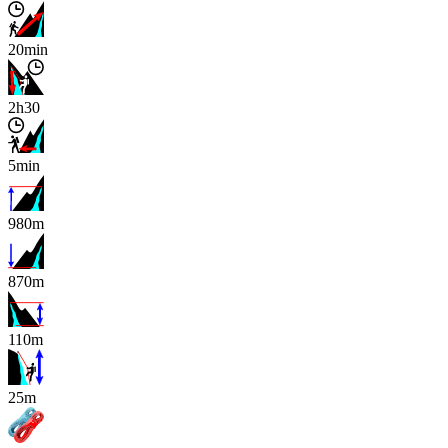
20min
2h30
5min
980m
870m
110m
x
25m