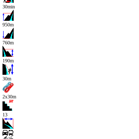
30min
950m
760m
190m
x
30m
2x30m
13