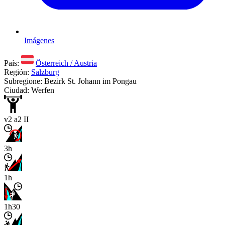
Imágenes
País:
Österreich / Austria
Región:
Salzburg
Subregione: Bezirk St. Johann im Pongau
Ciudad: Werfen
v2 a2 II
3h
1h
1h30