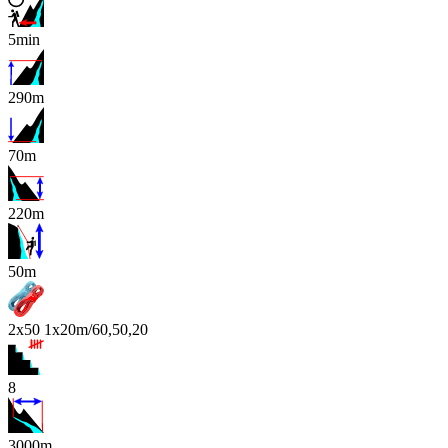
5min
290m
70m
220m
x
50m
2x50 1x20m/60,50,20
8
3000m