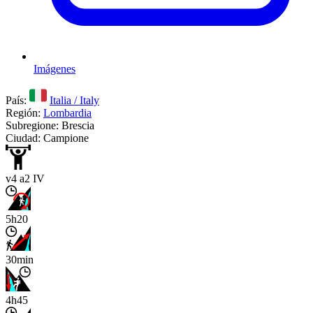
Imágenes
País:
Italia / Italy
Región:
Lombardia
Subregione: Brescia
Ciudad: Campione
v4 a2 IV
5h20
30min
4h45