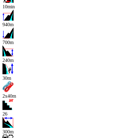
10min
940m
700m
240m
x
30m
2x40m
26
300m