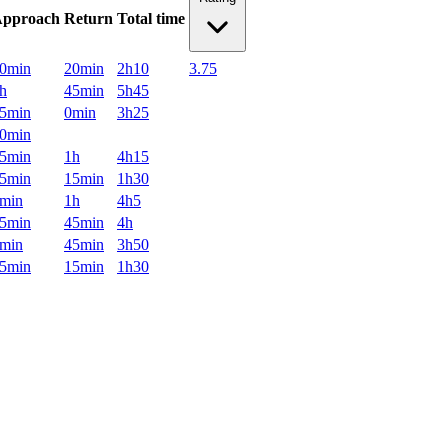
pproach
Return
Total time
0min
20min
2h10
3.75
h
45min
5h45
5min
0min
3h25
0min
5min
1h
4h15
5min
15min
1h30
min
1h
4h5
5min
45min
4h
min
45min
3h50
5min
15min
1h30