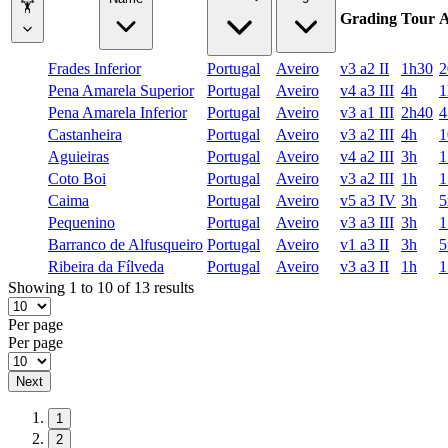
🏋
Grading
Tour
A
Frades Inferior
Portugal
Aveiro
v3 a2 II
1h30
2
Pena Amarela Superior
Portugal
Aveiro
v4 a3 III
4h
1
Pena Amarela Inferior
Portugal
Aveiro
v3 a1 III
2h40
4
Castanheira
Portugal
Aveiro
v3 a2 III
4h
1
Aguieiras
Portugal
Aveiro
v4 a2 III
3h
1
Coto Boi
Portugal
Aveiro
v3 a2 III
1h
1
Caima
Portugal
Aveiro
v5 a3 IV
3h
5
Pequenino
Portugal
Aveiro
v3 a3 III
3h
1
Barranco de Alfusqueiro
Portugal
Aveiro
v1 a3 II
3h
5
Ribeira da Fílveda
Portugal
Aveiro
v3 a3 II
1h
1
Showing 1 to 10 of 13 results
Per page
Per page
Next
1
2